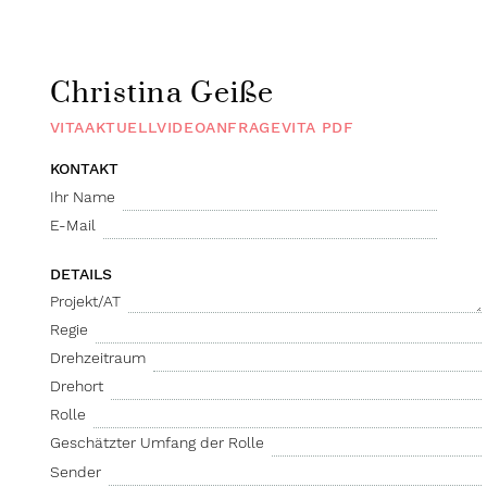
Christina
Geiße
VITA
AKTUELL
VIDEO
ANFRAGE
VITA
PDF
ANFRAGE
KONTAKT
Ihr Name
E-Mail
DETAILS
Projekt/AT
Regie
Drehzeitraum
Drehort
Rolle
Geschätzter Umfang der Rolle
Sender