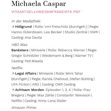
Michaela
Caspar
VITA
AKTUELL
VIDEO
ANFRAGE
VITA
PDF
In der Mediathek:
Höllgrund
| Rolle: Irmi Freischütz (durchgeh.) | Regie:
Hanno Olderdissen, Lea Becker | Studio Zentral | SWR |
Casting: Ana Davila
HBO Max:
Banksters
| Miniserie | Rolle: Rebecca Werner | Regie:
Gregor Schnitzler | Wiedemann & Berg | Warner TV |
Casting: Peti Misaila
Netflix:
Legal Affairs
| Miniserie | Rolle: Mimi Tahar
(durchgeh.) | Regie: Randa Chahoud, Stefan Bühling |
UFA Fiction | ARD | Casting: CMR Casting
Achtsam Morden
. Episoden 1, 3, 4
| Rolle: Frau
Bregenz | Regie: Max Zähle | Constantin Television |
Netflix | Casting: Anna-Lena Slater
Amazon Prime: